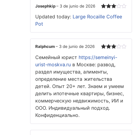
Josephkip
–
3 de junio de 2026
Valorado
Updated today:
Large Rocaille Coffee
con
3
de 5
Pot
Ralphcum
–
3 de junio de 2026
Valorado
Семейный юрист
https://semeinyi-
con
3
de 5
urist-moskva.ru
в Москве: развод,
раздел имущества, алименты,
определение места жительства
детей. Опыт 20+ лет. Знаем и умеем
делить ипотечные квартиры, бизнес,
коммерческую недвижимость, ИИ и
ООО. Индивидуальный подход.
Конфиденциально.