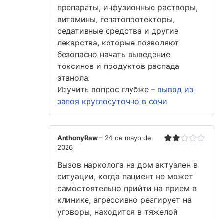
препараты, инфузионные растворы,
витамины, гепатопротекторы,
седативные средства и другие
лекарства, которые позволяют
безопасно начать выведение
токсинов и продуктов распада
этанола.
Изучить вопрос глубже –
вывод из
запоя круглосуточно в сочи
AnthonyRaw
–
24 de mayo de
2026
Valorado
con
Вызов нарколога на дом актуален в
2
de
5
ситуации, когда пациент не может
самостоятельно прийти на прием в
клинике, агрессивно реагирует на
уговоры, находится в тяжелой