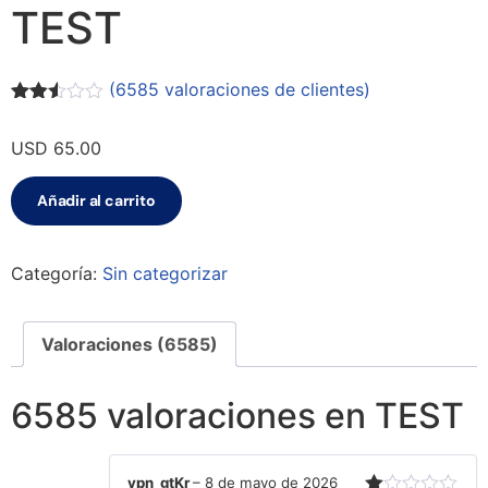
TEST
(
6585
valoraciones de clientes)
Valorado
6525
con
USD
65.00
2.51
de 5
en
Añadir al carrito
base
a
valoraciones
de
Categoría:
Sin categorizar
clientes
Valoraciones (6585)
6585 valoraciones en
TEST
vpn_gtKr
–
8 de mayo de 2026