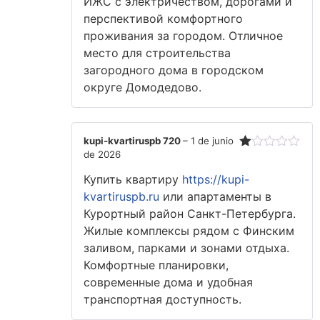
ИЖС с электричеством, дорогами и
перспективой комфортного
проживания за городом. Отличное
место для строительства
загородного дома в городском
округе Домодедово.
kupi-kvartiruspb 720
–
1 de junio
de 2026
Valorado
con
Купить квартиру
https://kupi-
1
de
kvartiruspb.ru
или апартаменты в
5
Курортный район Санкт-Петербурга.
Жилые комплексы рядом с Финским
заливом, парками и зонами отдыха.
Комфортные планировки,
современные дома и удобная
транспортная доступность.