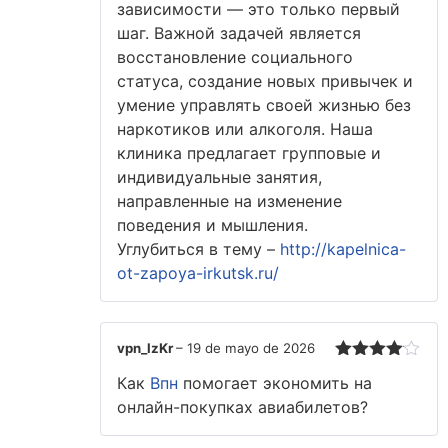
зависимости — это только первый
шаг. Важной задачей является
восстановление социального
статуса, создание новых привычек и
умение управлять своей жизнью без
наркотиков или алкоголя. Наша
клиника предлагает групповые и
индивидуальные занятия,
направленные на изменение
поведения и мышления.
Углубиться в тему –
http://kapelnica-
ot-zapoya-irkutsk.ru/
vpn_lzKr
–
19 de mayo de 2026
Valorado
Как
Впн
помогает экономить на
con
4
de
5
онлайн-покупках авиабилетов?