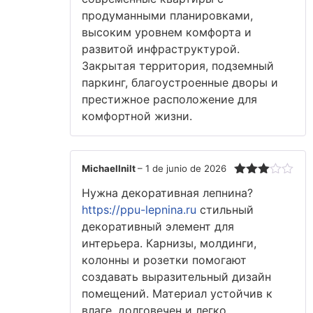
продуманными планировками,
высоким уровнем комфорта и
развитой инфраструктурой.
Закрытая территория, подземный
паркинг, благоустроенные дворы и
престижное расположение для
комфортной жизни.
MichaelInilt
–
1 de junio de 2026
Valorado
Нужна декоративная лепнина?
con
3
de 5
https://ppu-lepnina.ru
стильный
декоративный элемент для
интерьера. Карнизы, молдинги,
колонны и розетки помогают
создавать выразительный дизайн
помещений. Материал устойчив к
влаге, долговечен и легко