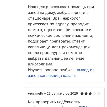
Valorado
Наш центр оказывает помощь при
con
4
de
5
запое на дому, амбулаторно и в
стационаре. Врач нарколог
приезжает по адресу, проводит
осмотр, оценивает физическое и
психическое состояние пациента,
подбирает препараты, ставит
капельницу, дает рекомендации
после процедуры и помогает
выбрать дальнейшее лечение
алкоголизма.
Изучить вопрос глубже –
вывод из
запоя капельница казань
vpn_meKr
–
23 de mayo de 2026
Valorado
Как проверить надёжность
con
3
de 5