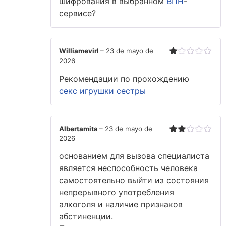
шифрования в выбранном
ВПН
-
сервисе?
Williamevirl
–
23 de mayo de
2026
Valorado
con
Рекомендации по прохождению
1
de
секс игрушки сестры
5
Albertamita
–
23 de mayo de
2026
Valorado
con
основанием для вызова специалиста
2
de
5
является неспособность человека
самостоятельно выйти из состояния
непрерывного употребления
алкоголя и наличие признаков
абстиненции.