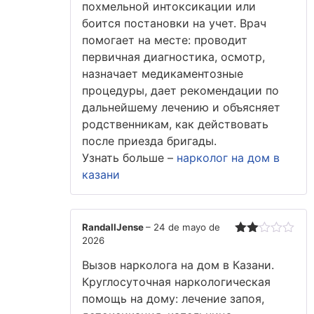
похмельной интоксикации или
боится постановки на учет. Врач
помогает на месте: проводит
первичная диагностика, осмотр,
назначает медикаментозные
процедуры, дает рекомендации по
дальнейшему лечению и объясняет
родственникам, как действовать
после приезда бригады.
Узнать больше –
нарколог на дом в
казани
RandallJense
–
24 de mayo de
2026
Valorado
con
Вызов нарколога на дом в Казани.
2
de
5
Круглосуточная наркологическая
помощь на дому: лечение запоя,