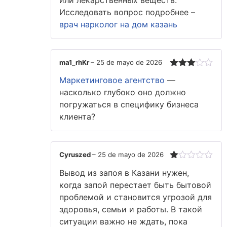
или лекарственных веществ.
Исследовать вопрос подробнее –
врач нарколог на дом казань
ma1_rhKr
–
25 de mayo de 2026
Valorado
Маркетинговое агентство
—
con
3
de 5
насколько глубоко оно должно
погружаться в специфику бизнеса
клиента?
Cyruszed
–
25 de mayo de 2026
Valorado
Вывод из запоя в Казани нужен,
con
1
когда запой перестает быть бытовой
de
проблемой и становится угрозой для
5
здоровья, семьи и работы. В такой
ситуации важно не ждать, пока