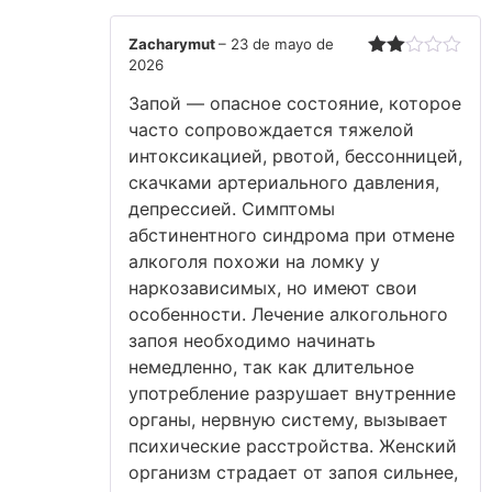
Zacharymut
–
23 de mayo de
2026
Valorado
con
Запой — опасное состояние, которое
2
de
5
часто сопровождается тяжелой
интоксикацией, рвотой, бессонницей,
скачками артериального давления,
депрессией. Симптомы
абстинентного синдрома при отмене
алкоголя похожи на ломку у
наркозависимых, но имеют свои
особенности. Лечение алкогольного
запоя необходимо начинать
немедленно, так как длительное
употребление разрушает внутренние
органы, нервную систему, вызывает
психические расстройства. Женский
организм страдает от запоя сильнее,