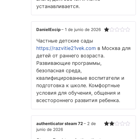
устанавливается.
DanielExcip
–
1 de junio de 2026
Valorado
Частные детские сады
con
1
https://razvitie21vek.com
в Москва для
de
детей от раннего возраста.
5
Развивающие программы,
безопасная среда,
квалифицированные воспитатели и
подготовка к школе. Комфортные
условия для обучения, общения и
всестороннего развития ребенка.
authenticator steam 72
–
2 de
junio de 2026
Valorado
con