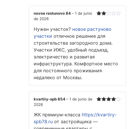
novoe rastunovo 84
–
1 de junio
de 2026
Valorado
con
Нужен участок?
новое растуново
2
de
5
участки
отличное решение для
строительства загородного дома.
Участки ИЖС, удобный подъезд,
электричество и развитая
инфраструктура. Комфортное место
для постоянного проживания
недалеко от Москвы.
kvartiry-spb 854
–
1 de junio de
2026
Valorado
con
4
de
ЖК премиум-класса
https://kvartiry-
5
spb78.ru
от застройщика —
современные квартиры с