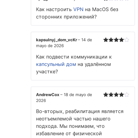
Valorado
Как настроить
VPN
на MacOS без
con
1
сторонних приложений?
de
5
kapsulnyj_dom_vcKr
–
14 de
mayo de 2026
Valorado
con
4
de
Как подвести коммуникации к
5
капсульный дом
на удалённом
участке?
AndrewCox
–
18 de mayo de
2026
Valorado
con
4
de
Во-вторых, реабилитация является
5
неотъемлемой частью нашего
подхода. Мы понимаем, что
избавление от физической