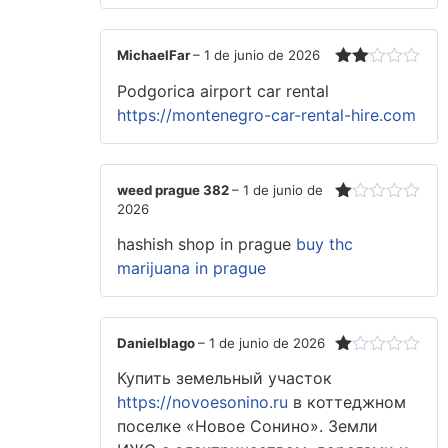
MichaelFar
–
1 de junio de 2026
Valorado
Podgorica airport car rental
con
2
de
https://montenegro-car-rental-hire.com
5
weed prague 382
–
1 de junio de
2026
Valorado
con
hashish shop in prague
buy thc
1
de
marijuana in prague
5
Danielblago
–
1 de junio de 2026
Valorado
Купить земельный участок
con
1
https://novoesonino.ru
в коттеджном
de
поселке «Новое Сонино». Земли
5