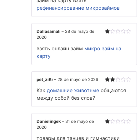
займ на карту взять
con
2
de
рефинансирование микрозаймов
5
Dallasamali
–
28 de mayo de
2026
Valorado
con
взять онлайн займ
микро займ на
1
de
карту
5
pet_ziKr
–
28 de mayo de 2026
Valorado
Как
домашние животные
общаются
con
2
de
между собой без слов?
5
Danielingek
–
31 de mayo de
2026
Valorado
con
товары для танцев и гимнастики
1