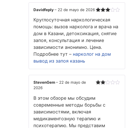
Davidfeply
–
22 de mayo de 2026
Valorado
Круглосуточная наркологическая
con
3
de 5
помощь: вызов нарколога и врача на
дом в Казани, детоксикация, снятие
запоя, консультация и лечение
зависимости анонимно. Цена.
Подробнее тут –
нарколог на дом
вывод из запоя казань
StevenGem
–
22 de mayo de
2026
Valorado
con
В этом обзоре мы обсудим
2
de
5
современные методы борьбы с
зависимостями, включая
медикаментозную терапию и
психотерапию. Мы представим