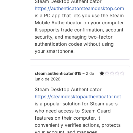
Steam Desktop Authenticator
2
de
5
https://authenticatorsteamdesktop.com
is a PC app that lets you use the Steam
Mobile Authenticator on your computer.
It supports trade confirmation, account
security, and managing two-factor
authentication codes without using
your smartphone.
steam authenticator 615
–
2 de
junio de 2026
Valorado
con
Steam Desktop Authenticator
1
de
https://steamdesktopauthenticator.net
5
is a popular solution for Steam users
who need access to Steam Guard
features on their computer. It
conveniently verifies actions, protects
your account, and manages