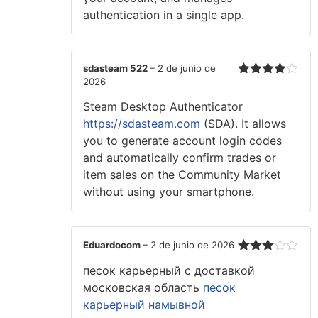
authentication in a single app.
sdasteam 522
–
2 de junio de
2026
Valorado
con
4
de
Steam Desktop Authenticator
5
https://sdasteam.com
(SDA). It allows
you to generate account login codes
and automatically confirm trades or
item sales on the Community Market
without using your smartphone.
Eduardocom
–
2 de junio de 2026
Valorado
песок карьерный с доставкой
con
3
de 5
московская область
песок
карьерный намывной