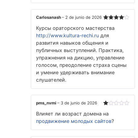
Carlosanash
–
2 de junio de 2026
Valorado
Курсы ораторского мастерства
con
4
de
5
http://www.kultura-rechi.ru
для
развития навыков общения и
публичных выступлений. Практика,
упражнения на дикцию, управление
голосом, преодоление страха сцены
и умение удерживать внимание
слушателей.
pms_nvmi
–
3 de junio de 2026
Valorado
Влияет ли возраст домена на
con
1
продвижение молодых сайтов
?
de
5