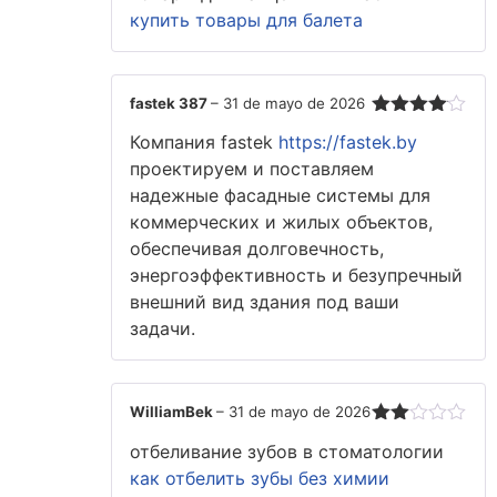
de
купить товары для балета
5
fastek 387
–
31 de mayo de 2026
Valorado
Компания fastek
https://fastek.by
con
4
de
5
проектируем и поставляем
надежные фасадные системы для
коммерческих и жилых объектов,
обеспечивая долговечность,
энергоэффективность и безупречный
внешний вид здания под ваши
задачи.
WilliamBek
–
31 de mayo de 2026
Valorado
отбеливание зубов в стоматологии
con
2
de
как отбелить зубы без химии
5