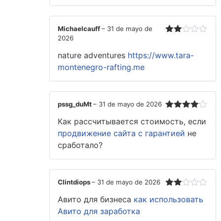
Michaelcauff
–
31 de mayo de
2026
Valorado
con
nature adventures
https://www.tara-
2
de
5
montenegro-rafting.me
pssg_duMt
–
31 de mayo de 2026
Valorado
Как рассчитывается стоимость, если
con
4
de
5
продвижение сайта с гарантией
не
сработало?
Clintdiops
–
31 de mayo de 2026
Valorado
Авито для бизнеса
как использовать
con
2
de
Авито для заработка
5