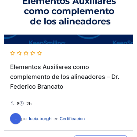
Elementos Auxiliares como
complemento de los alineadores – Dr.
Federico Brancato
8
2h
L
por
lucia.borghi
en
Certificacion